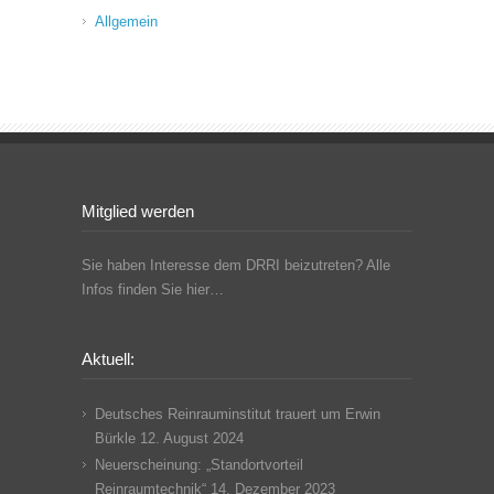
Allgemein
Mitglied werden
Sie haben Interesse dem DRRI beizutreten? Alle
Infos finden Sie hier…
Aktuell:
Deutsches Reinrauminstitut trauert um Erwin
Bürkle
12. August 2024
Neuerscheinung: „Standortvorteil
Reinraumtechnik“
14. Dezember 2023