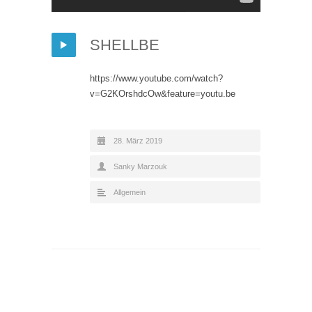
SHELLBE
https://www.youtube.com/watch?
v=G2KOrshdcOw&feature=youtu.be
28. März 2019
Sanky Marzouk
Allgemein