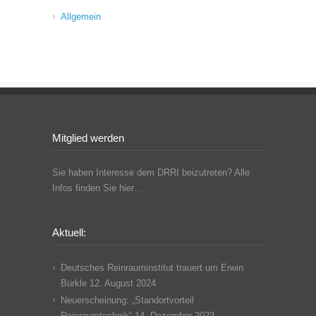
Allgemein
Mitglied werden
Sie haben Interesse dem DRRI beizutreten? Alle
Infos finden Sie hier…
Aktuell:
Deutsches Reinrauminstitut trauert um Erwin
Bürkle
12. August 2024
Neuerscheinung: „Standortvorteil
Reinraumtechnik“
14. Dezember 2023