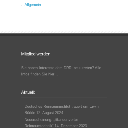
Allgemein
Mitglied werden
Sie haben Interesse dem DRRI beizutreten? Alle
Infos finden Sie hier…
Aktuell:
Deutsches Reinrauminstitut trauert um Erwin
Bürkle
12. August 2024
Neuerscheinung: „Standortvorteil
Reinraumtechnik“
14. Dezember 2023