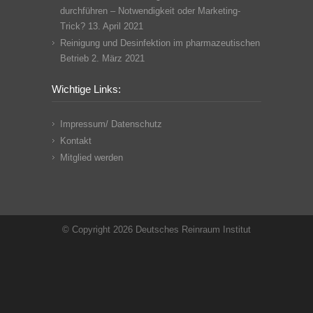
durchführen – Notwendigkeit oder Marketing-
Trick?
13. April 2021
Reinigung und Desinfektion im pharmazeutischen
Betrieb
2. März 2021
Wichtige Links:
Impressum/ Datenschutz
Kontakt
Mitglied werden
© Copyright 2026 Deutsches Reinraum Institut